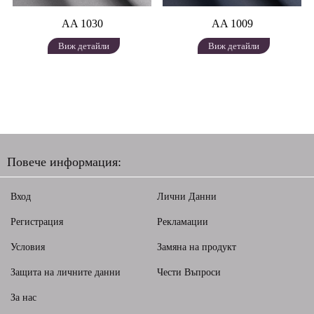
AA 1030
AA 1009
Виж детайли
Виж детайли
Повече информация:
Вход
Лични Данни
Регистрация
Рекламации
Условия
Замяна на продукт
Защита на личните данни
Чести Въпроси
За нас