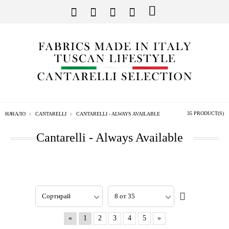
35 PRODUCT(S)
НАЧАЛО
CANTARELLI
CANTARELLI - ALWAYS AVAILABLE
Cantarelli - Always Available
«
1
2
3
4
5
»