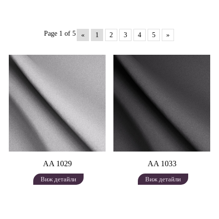
Page 1 of 5
«
1
2
3
4
5
»
AA 1029
AA 1033
Виж детайли
Виж детайли