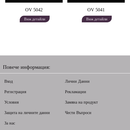
OV 5042
OV 5041
Виж детайли
Виж детайли
Повече информация:
Вход
Лични Данни
Регистрация
Рекламации
Условия
Замяна на продукт
Защита на личните данни
Чести Въпроси
За нас