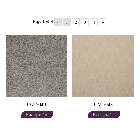
Page 1 of 4
«
1
2
3
4
»
OV 5049
OV 5048
Виж детайли
Виж детайли