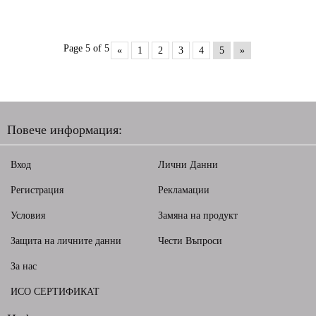
Page 5 of 5
«
1
2
3
4
5
»
Повече информация:
Вход
Лични Данни
Регистрация
Рекламации
Условия
Замяна на продукт
Защита на личните данни
Чести Въпроси
За нас
ИСО СЕРТИФИКАТ