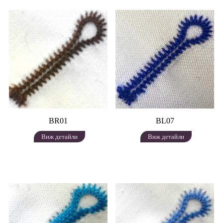
BR01
BL07
Виж детайли
Виж детайли