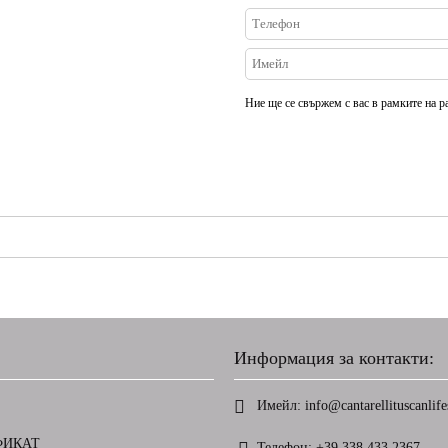
Ние ще се свържем с вас в рамките на р
Информация за контакти:
Имейл:
info@cantarellituscanlifes
ФИКАТ
Телефон:
+39 338 433 2367