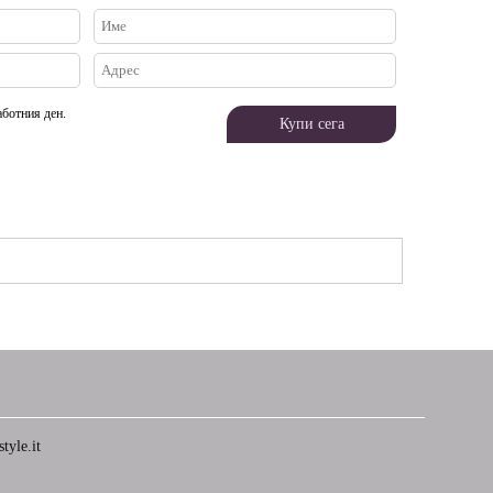
аботния ден.
tyle.it