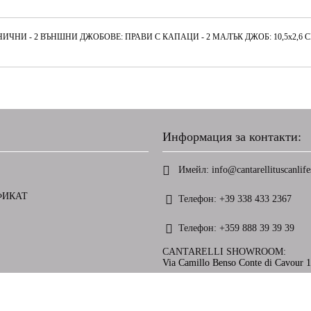
ЧНИ - 2 ВЪНШНИ ДЖОБОВЕ: ПРАВИ С КАПАЦИ - 2 МАЛЪК ДЖОБ: 10,5х2,6 СМ
Информация за контакти:
Имейл:
info@cantarellituscanlifes
ФИКАТ
Телефон:
+39 338 433 2367
Телефон:
+359 888 39 39 39
CANTARELLI SHOWROOM:
Via Camillo Benso Conte di Cavour 13
ете нашата политика