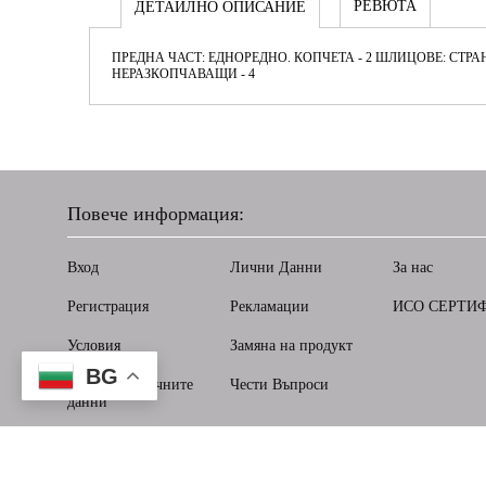
РЕВЮТА
ДЕТАЙЛНО ОПИСАНИЕ
ПРЕДНА ЧАСТ: ЕДНОРЕДНО. КОПЧЕТА - 2 ШЛИЦОВЕ: СТРАНИ
НЕРАЗКОПЧАВАЩИ - 4
Повече информация:
Вход
Лични Данни
За нас
Регистрация
Рекламации
ИСО СЕРТИ
Условия
Замяна на продукт
BG
Защита на личните
Чести Въпроси
данни
Нашият онлайн магазин е 100% съобразен с GDPR.
Прочет
GDPR