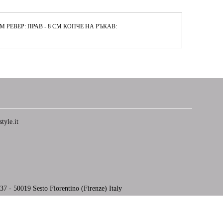
 РЕВЕР: ПРАВ - 8 СМ КОПЧЕ НА РЪКАВ:
tyle.it
7 - 50019 Sesto Fiorentino (Firenze) Italy
Моите лични данни