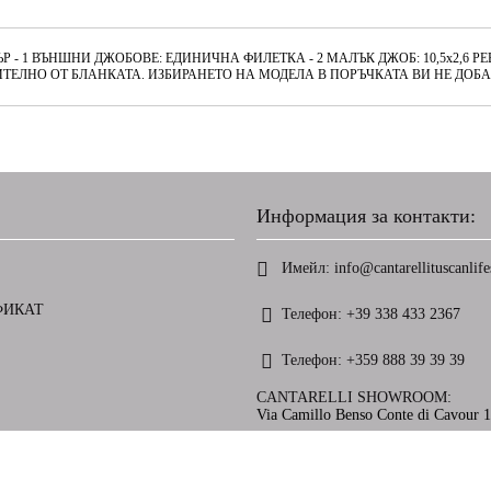
 - 1 ВЪНШНИ ДЖОБОВЕ: ЕДИНИЧНА ФИЛЕТКА - 2 МАЛЪК ДЖОБ: 10,5x2,6 РЕ
ИТЕЛНО ОТ БЛАНКАТА. ИЗБИРАНЕТО НА МОДЕЛА В ПОРЪЧКАТА ВИ НЕ ДОБ
Информация за контакти:
Имейл:
info@cantarellituscanlifes
ФИКАТ
Телефон:
+39 338 433 2367
Телефон:
+359 888 39 39 39
CANTARELLI SHOWROOM:
Via Camillo Benso Conte di Cavour 13
ете нашата политика