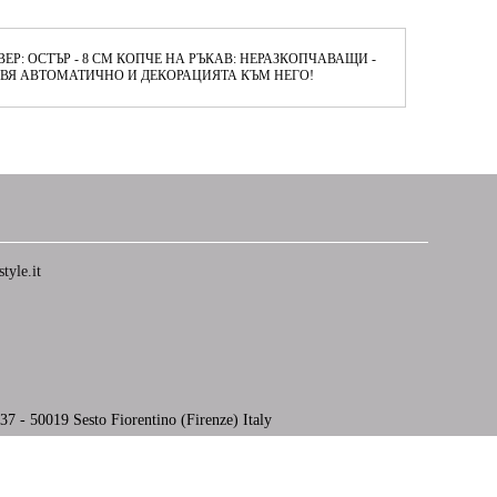
ВЕР: ОСТЪР - 8 СМ КОПЧЕ НА РЪКАВ: НЕРАЗКОПЧАВАЩИ -
АВЯ АВТОМАТИЧНО И ДЕКОРАЦИЯТА КЪМ НЕГО!
tyle.it
7 - 50019 Sesto Fiorentino (Firenze) Italy
Моите лични данни