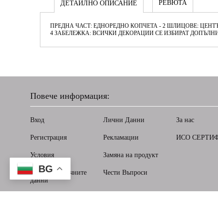
РЕВЮТА
ДЕТАЙЛНО ОПИСАНИЕ
ПРЕДНА ЧАСТ: ЕДНОРЕДНО КОПЧЕТА - 2 ШЛИЦОВЕ: ЦЕНТЪР
4 ЗАБЕЛЕЖКА: ВСИЧКИ ДЕКОРАЦИИ СЕ ИЗБИРАТ ДОПЪЛН
Повече информация:
Вход
Лични Данни
За нас
Регистрация
Рекламации
ИСО СЕРТИ
Условия
Замяна на продукт
BG
Защита на личните
Чести Въпроси
данни
Нашият онлайн магазин е 100% съобразен с GDPR.
Прочет
GDPR