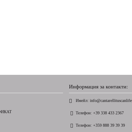
Информация за контакти:
Имейл:
info@cantarellituscanlifes
ФИКАТ
Телефон:
+39 338 433 2367
Телефон:
+359 888 39 39 39