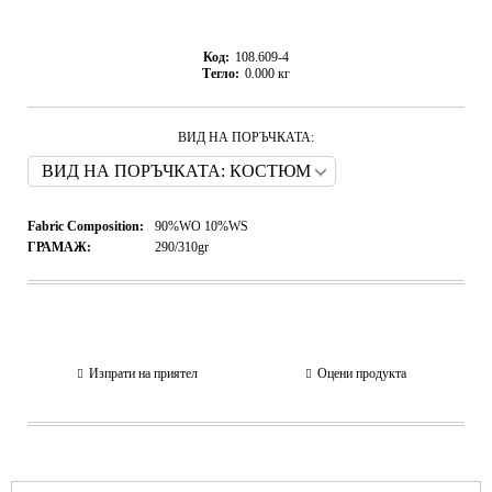
Код:
108.609-4
Тегло:
0.000
кг
ВИД НА ПОРЪЧКАТА:
Fabric Composition:
90%WO 10%WS
ГРАМАЖ:
290/310gr
Изпрати на приятел
Оцени продукта