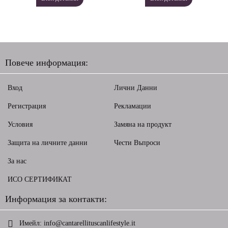
Повече информация:
Вход
Лични Данни
Регистрация
Рекламации
Условия
Замяна на продукт
Защита на личните данни
Чести Въпроси
За нас
ИСО СЕРТИФИКАТ
Информация за контакти:
Имейл:
info@cantarellituscanlifestyle.it