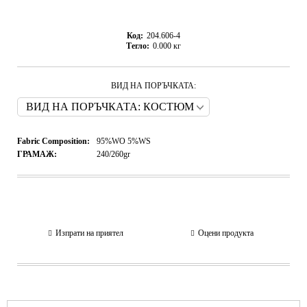
Код:
204.606-4
Тегло:
0.000
кг
ВИД НА ПОРЪЧКАТА:
Fabric Composition:
95%WO 5%WS
ГРАМАЖ:
240/260gr
Изпрати на приятел
Оцени продукта