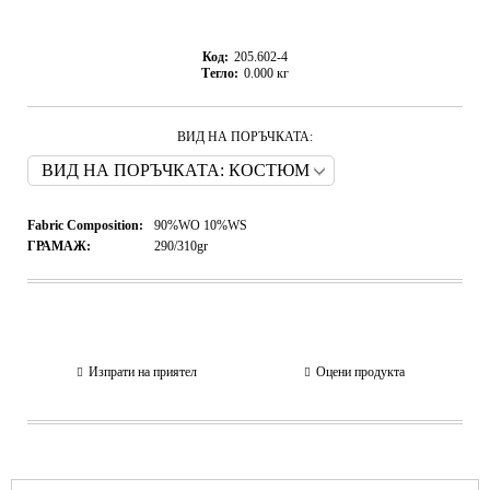
Код:
205.602-4
Тегло:
0.000
кг
ВИД НА ПОРЪЧКАТА:
Fabric Composition:
90%WO 10%WS
ГРАМАЖ:
290/310gr
Изпрати на приятел
Оцени продукта