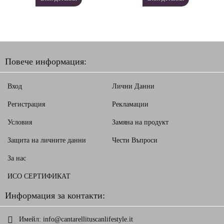
Повече информация:
Вход
Лични Данни
Регистрация
Рекламации
Условия
Замяна на продукт
Защита на личните данни
Чести Въпроси
За нас
ИСО СЕРТИФИКАТ
Информация за контакти:
Имейл:
info@cantarellituscanlifestyle.it