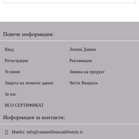
Повече информация:
Вход
Лични Данни
Регистрация
Рекламации
Условия
Замяна на продукт
Защита на личните данни
Чести Въпроси
За нас
ИСО СЕРТИФИКАТ
Информация за контакти:
Имейл:
info@cantarellituscanlifestyle.it