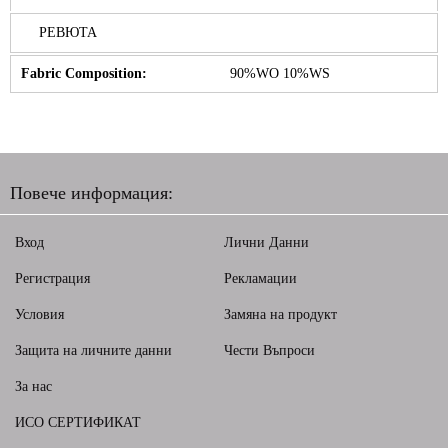
РЕВЮТА
Fabric Composition:
90%WO 10%WS
Повече информация:
Вход
Лични Данни
Регистрация
Рекламации
Условия
Замяна на продукт
Защита на личните данни
Чести Въпроси
За нас
ИСО СЕРТИФИКАТ