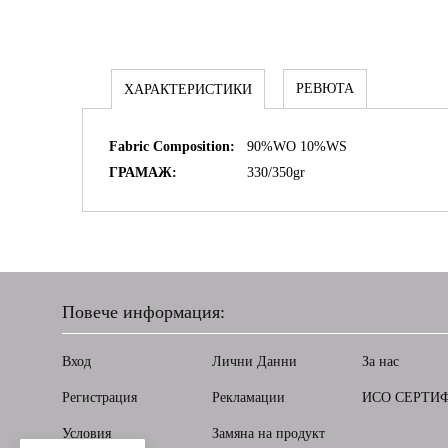
РЕВЮТА
ХАРАКТЕРИСТИКИ
Fabric Composition:
90%WO 10%WS
ГРАМАЖ:
330/350gr
Повече информация:
Вход
Лични Данни
За нас
Регистрация
Рекламации
ИСО СЕРТИ
Условия
Замяна на продукт