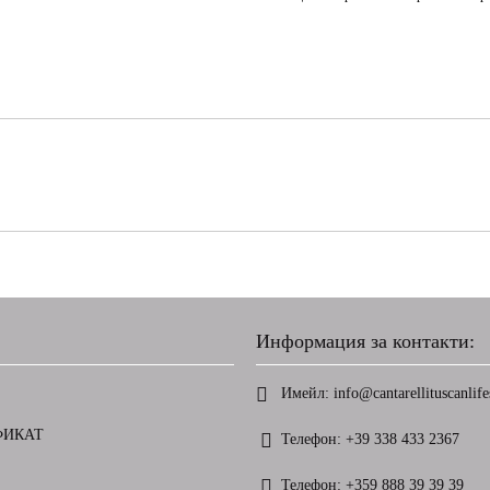
Информация за контакти:
Имейл:
info@cantarellituscanlifes
ФИКАТ
Телефон:
+39 338 433 2367
Телефон:
+359 888 39 39 39