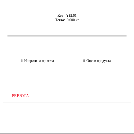
Код:
YEL01
Тегло:
0.000
кг
Изпрати на приятел
Оцени продукта
РЕВЮТА