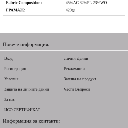
Fabric Composition:
45%AC 32%PL 23%WO
ГРАМАЖ:
420gr
Повече информация:
Вход
Лични Данни
Регистрация
Рекламации
Условия
Замяна на продукт
Защита на личните данни
Чести Въпроси
За нас
ИСО СЕРТИФИКАТ
Информация за контакти: